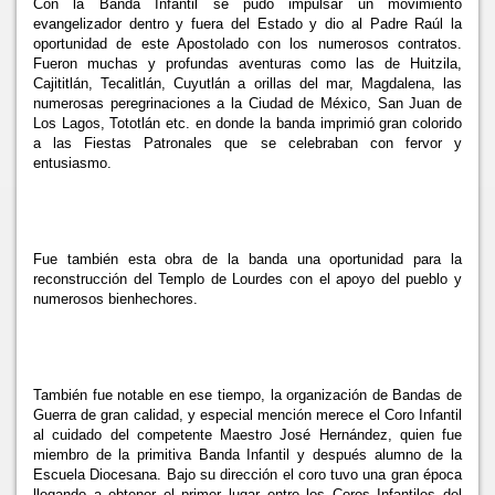
Con
la Banda Infantil se pudo impulsar un movimiento
evangelizador dentro y fuera del Estado y dio al Padre Raúl la
oportunidad de este Apostolado con los numerosos contratos.
Fueron muchas y profundas aventuras como las de Huitzila,
Cajititlán, Tecalitlán, Cuyutlán a orillas del mar, Magdalena, las
numerosas peregrinaciones a
la Ciudad de México, San Juan de
Los Lagos, Tototlán etc. en donde la banda imprimió gran colorido
a las Fiestas Patronales que se celebraban con fervor y
entusiasmo.
Fue también esta obra de la banda una oportunidad para la
reconstrucción del Templo de Lourdes con el apoyo del pueblo y
numerosos bienhechores.
También fue notable en ese tiempo, la organización de Bandas de
Guerra de gran calidad, y especial mención merece el Coro Infantil
al cuidado del competente Maestro José Hernández, quien fue
miembro de la primitiva Banda Infantil y después alumno de
la
Escuela Diocesana. Bajo su dirección el coro tuvo una gran época
llegando a obtener el primer lugar entre los Coros Infantiles del