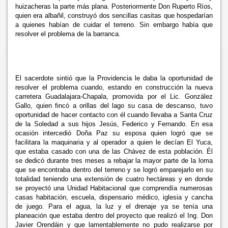
huizacheras la parte más plana. Posteriormente Don Ruperto Ríos,
quien era albañil, construyó dos sencillas casitas que hospedarían
a quienes habían de cuidar el terreno. Sin embargo había que
resolver el problema de la barranca.
El sacerdote sintió que
la Providencia le daba la oportunidad de
resolver el problema cuando, estando en construcción la nueva
carretera Guadalajara-Chapala, promovida por el Lic. González
Gallo, quien fincó a orillas del lago su casa de descanso, tuvo
oportunidad de hacer contacto con él cuando llevaba a Santa Cruz
de
la Soledad a sus hijos Jesús, Federico y Fernando. En esa
ocasión intercedió Doña Paz su esposa quien logró que se
facilitara la maquinaria y al operador a quien le decían El Yuca,
que estaba casado con una de las Chávez de esta población. Él
se dedicó durante tres meses a rebajar la mayor parte de la loma
que se encontraba dentro del terreno y se logró emparejarlo en su
totalidad teniendo una extensión de cuatro hectáreas y en donde
se proyectó una Unidad Habitacional que comprendía numerosas
casas habitación, escuela, dispensario médico, iglesia y cancha
de juego. Para el agua, la luz y el drenaje ya se tenía una
planeación que estaba dentro del proyecto que realizó el Ing. Don
Javier Orendáin y que lamentablemente no pudo realizarse por