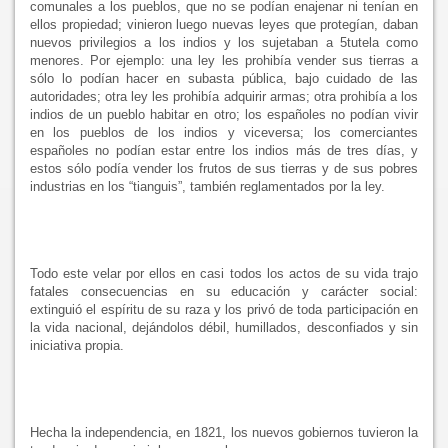
comunales a los pueblos, que no se podían enajenar ni tenían en
ellos propiedad; vinieron luego nuevas leyes que protegían, daban
nuevos privilegios a los indios y los sujetaban a 5tutela como
menores. Por ejemplo: una ley les prohibía vender sus tierras a
sólo lo podían hacer en subasta pública, bajo cuidado de las
autoridades; otra ley les prohibía adquirir armas; otra prohibía a los
indios de un pueblo habitar en otro; los españoles no podían vivir
en los pueblos de los indios y viceversa; los comerciantes
españoles no podían estar entre los indios más de tres días, y
estos sólo podía vender los frutos de sus tierras y de sus pobres
industrias en los “tianguis”, también reglamentados por la ley.
Todo este velar por ellos en casi todos los actos de su vida trajo
fatales consecuencias en su educación y carácter social:
extinguió el espíritu de su raza y los privó de toda participación en
la vida nacional, dejándolos débil, humillados, desconfiados y sin
iniciativa propia.
Hecha la independencia, en 1821, los nuevos gobiernos tuvieron la