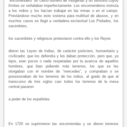
“encomendero” un cierto número de Indígenas y un territorio cuyos
límites se señalaban imperfectamente. Los encomenderos instruía
a los indios y los hacían trabajar en las minas o en el campo.
Prestándose mucho este sistema para multitud de abusos, y en
muchos casos se llegó a verdadera esclavitud Los Prelados, los
sacerdotes,
los sacerdotes y religiosos protestaron contra ello y los Reyes
dieron las Leyes de Indias, de carácter justiciero, humanitario y
civilizador, que los defendía y les daban protección, pero que, ya
lejos, eran pocos o nada respetadas por la avaricia de aquellos
hombres, que iban pidiendo más terrenos, los que se les
otorgaban con el nombre de “mercedes”, y compraban o se
posesionaban de los terrenos de los indios, al grado de que al
transcurso de tres siglos casi todos los terrenos de la mesa
central pasaron
a poder de los españoles.
En 1720 se suprimieron las encomiendas y se dieron terrenos