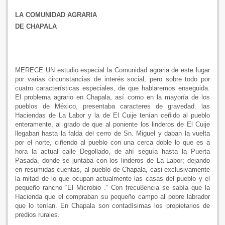
LA COMUNIDAD AGRARIA
DE CHAPALA
MERECE UN estudio especial
la Comunidad
agraria de este lugar
por varias circunstancias de interés social, pero sobre todo por
cuatro características especiales, de que hablaremos enseguida.
El problema agrario en Chapala, así como en la mayoría de los
pueblos de México, presentaba caracteres de gravedad: las
Haciendas de
La Labor
y la de El Cuije tenían ceñido al pueblo
enteramente, al grado de que al poniente los linderos de El Cuije
llegaban hasta la falda del cerro de Sn. Miguel y daban la vuelta
por el norte, ciñendo al pueblo con una cerca doble lo que es a
hora la actual calle Degollado, de ahí seguía hasta
la Puerta
Pasada
, donde se juntaba con los linderos de
La Labor
; dejando
en resumidas cuentas, al pueblo de Chapala, casi exclusivamente
la mitad de lo que ocupan actualmente las casas del pueblo y el
pequeño rancho “El Microbio .” Con frecu8encia se sabía que
la
Hacienda
que el compraban su pequeño campo al pobre labrador
que lo tenían. En Chapala son contadísimas los propietarios de
predios rurales.